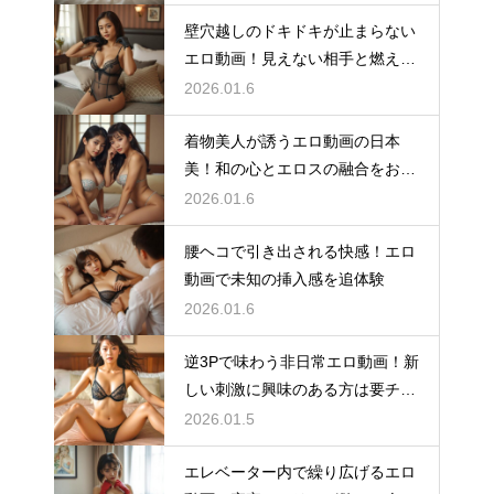
壁穴越しのドキドキが止まらない
エロ動画！見えない相手と燃える
シチュ
2026.01.6
着物美人が誘うエロ動画の日本
美！和の心とエロスの融合をお楽
しみ
2026.01.6
腰ヘコで引き出される快感！エロ
動画で未知の挿入感を追体験
2026.01.6
逆3Pで味わう非日常エロ動画！新
しい刺激に興味のある方は要チェ
ック
2026.01.5
エレベーター内で繰り広げるエロ