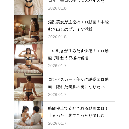
日常！毎日の生活にスパイスを
2026.01.8
淫乱美女が主役のエロ動画！本能
むき出しのプレイが満載
2026.01.8
舌の動きが生みだす快感！エロ動
画で味わう究極の愛撫
2026.01.7
ロングスカート美女の誘惑エロ動
画！隠れた美脚の虜になりたい方
へ
2026.01.7
時間停止で支配される動画エロ！
止まった世界でこっそり愉しむ快
楽
2026.01.7