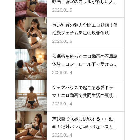
動画！密室のスリルが欲しい人向
け
2026.01.5
長い乳首の魅力全開エロ動画！個
性派フェチも満足の映像体験
2026.01.5
催眠術を使ったエロ動画の不思議
体験！コントロール下で受ける快
感は格別
2026.01.4
シェアハウスで起こる恋愛ドラ
マ！エロ動画で共同生活の裏側を
知る
2026.01.4
声我慢で限界に挑戦するエロ動
画！絶対バレちゃいけないスリル
が癖に
2026.01.4