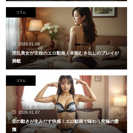
コラム
2026.01.08
淫乱美女が主役のエロ動画！本能むき出しのプレイが
満載
コラム
2026.01.07
舌の動きが生みだす快感！エロ動画で味わう究極の愛
撫