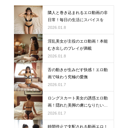
隣人と巻き込まれるエロ動画の非
日常！毎日の生活にスパイスを
2026.01.8
淫乱美女が主役のエロ動画！本能
むき出しのプレイが満載
2026.01.8
舌の動きが生みだす快感！エロ動
画で味わう究極の愛撫
2026.01.7
ロングスカート美女の誘惑エロ動
画！隠れた美脚の虜になりたい方
へ
2026.01.7
時間停止で支配される動画エロ！