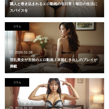
隣人と巻き込まれるエロ動画の非日常！毎日の生活に
スパイスを
コラム
2026.01.08
淫乱美女が主役のエロ動画！本能むき出しのプレイが
満載
コラム
2026.01.07